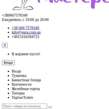
+380667578349
Ежедневно, с 10:00 до 20:00
+38 066 7578349
info@guru.com.ua
+4915164394723
0
В корзине пусто!
Везде
Везде
Тушенка
Банкетные блюда
Копчености
Желейные торты
Топоры
Торты\Torten