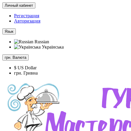
Личный кабинет
Регистрация
Авторизация
Язык
Russian
Украінська
грн.
Валюта
$ US Dollar
грн. Гривна