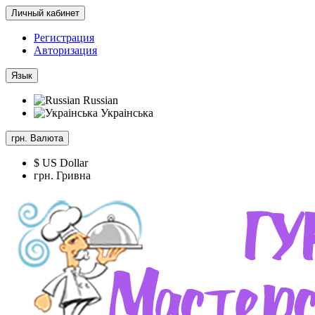
Личный кабинет
Регистрация
Авторизация
Язык
Russian
Украінська
грн.
Валюта
$ US Dollar
грн. Гривна