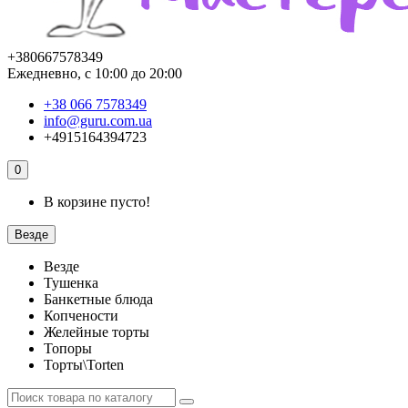
+380667578349
Ежедневно, с 10:00 до 20:00
+38 066 7578349
info@guru.com.ua
+4915164394723
0
В корзине пусто!
Везде
Везде
Тушенка
Банкетные блюда
Копчености
Желейные торты
Топоры
Торты\Torten